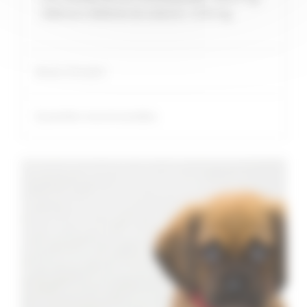
Sélénium (Sélénite de sodium) : 0.50 mg
Mode d'emploi
Quantités recommandées