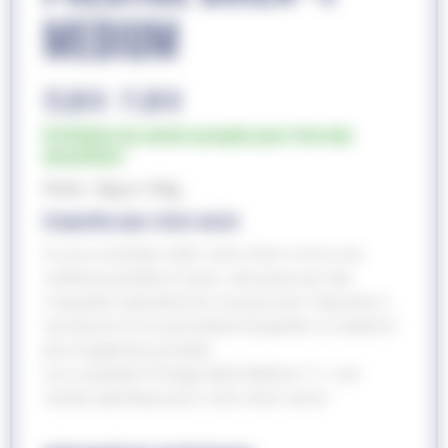
MEDIUM
25,00
€
71,00
€
–
Privilégiez les achats groupés pour faire des
économies !
Poids :
3kg et 15kg
Croquettes pour chien senior
Si vous souhaitez aider votre chien à vivre une
vieillesse paisible et saine, cela passe par des
croquettes spécialement conçues pour répondre à
ses besoins et lui permettant de garder sa vitalité le
plus longtemps possible.
Les croquettes Prestige Adult Medium 7+, une
recette spécifique pour votre chien senior