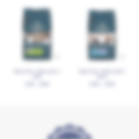
PRESTIGE CHIEN ADULT
PRESTIGE CHIEN PUPPY
MINI
MAXI
27,00
€
–
58,00
€
25,00
€
–
70,00
€