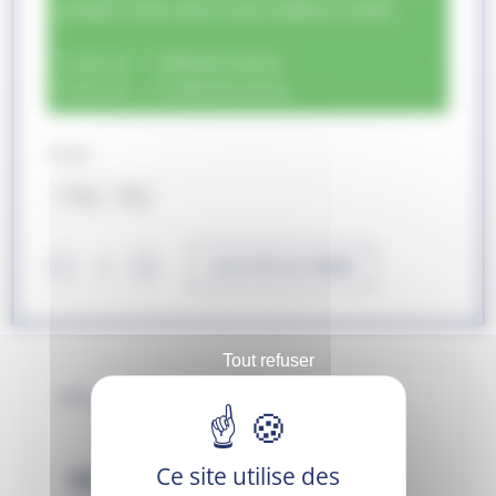
produit, moins cher il vous coûtera à l'unité :
2 sacs et + : 7,00% de remise
5 sacs et + : 12,50% de remise
Poids
15kg
3kg
AJOUTER AU PANIER
﹣
﹢
Tout refuser
Informations nutritionnelles
Ce site utilise des
Informations nutritionnelles