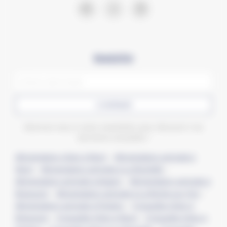
Newsletter
CONFIRMER
Abonnez-vous à notre newsletter pour découvrir nos
dernières actualités !
Alimentation chien à Niort
–
Alimentation animale à
Niort
–
Alimentation animale à La Rochelle
–
Alimentation animale à Angers
–
Alimentation animale à
Bressuire
–
Alimentation animale à La Roche-sur-Yon
–
Alimentation animale à Poitiers
–
Croquette chien à
Bressuire
–
Croquette chien à Niort
–
Croquette chien à