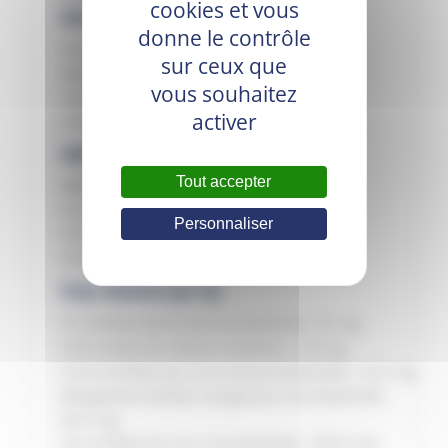
cookies et vous
Constituants analytiques
donne le contrôle
Protéine brute : 27.0 %
sur ceux que
Matières grasses brutes : 9.0 %
vous souhaitez
Cendres brutes : 5.5 %
activer
Cellulose brute : 4.0 %
Additifs (par kg)
Tout accepter
VITAMINES
Vitamine A : 15 300 U.I.
Personnaliser
Vitamine D3 : 990 U.I.
Vitamine E : 200 mg
Oligo-éléments (par kg)
Fer (Sulfate de fer (II) monohydraté) : 50 mg
Iode (Iodate de calcium anhydre) : 2.8 mg
Cuivre (Sulfate de cuivre (II) pentahydraté) : 22.0 mg
Manganèse (Sulfate manganeux monohydraté) :
84.0 mg
Zinc (Sulfate de zinc monohydraté) : 200.0 mg