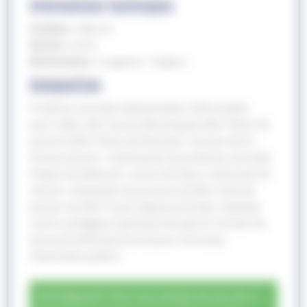
Informations techniques
Couleur :
Marron
Forme :
Carré
Dimensions :
Longueur / largeur :
Composition
Protéines animales déshydratées 24% (volaille,
porc). Maïs. Blé. Avoine décortiquée (4%). Fibres de
pomme (4%). Fibres de féveroles. Graines de lin.
Graisse de porc. Hydrolysats de protéines animales.
Pulpes de betterave. Levure de bière. Carbonate de
calcium. Autolysats de poissons (0,8%). Huile de
poisson (0,3%). Fructo-oligosaccharides. Peptides
marins (collagène hydrolysé de type II). Extraits de
levure (0,04%) (Saccharomyces cerevisiae,
Ciberlindera Jadini).
Tarif dégressif ! Plus vous achetez de sacs de ce