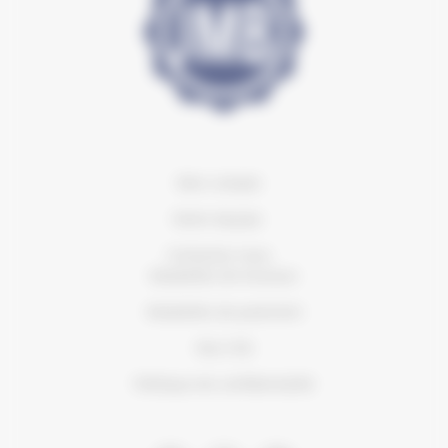
Mon compte
Notre équipe
Contactez-nous
Modalités de livraison
Modalités de paiement
Nos CVG
Politique de confidentialité