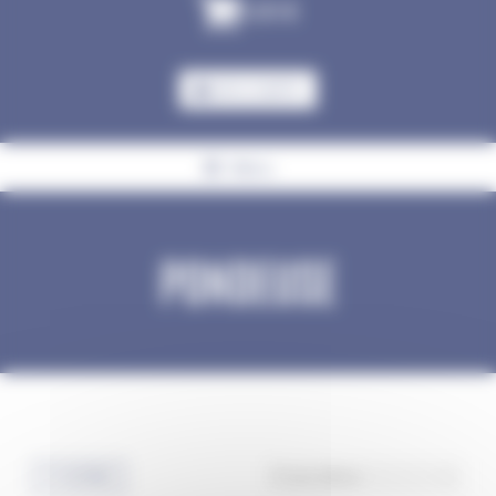
0,00
€
MON COMPTE
Menu
PONDEUSE
Accueil
Basse-Cour
Pondeuse
FILTRES