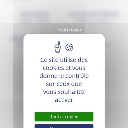
JMB PONDEUSE
PACK GRA-MIX PONDEUSE
11,50
€
–
17,50
€
27,00
€
TTC (
25,59
€
HT)
Tout refuser
PONDEUSES MELANGE BIO
GRA MIX
43,50
€
18,00
€
TTC (
41,23
€
HT)
TTC (
17,06
€
HT)
Ce site utilise des
cookies et vous
donne le contrôle
sur ceux que
vous souhaitez
activer
Tout accepter