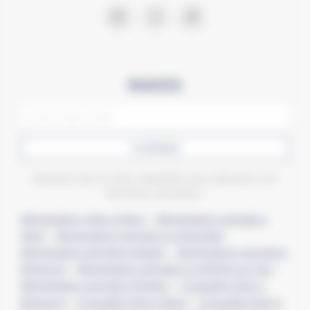
Newsletter
CONFIRMER
Abonnez-vous à notre newsletter pour découvrir nos
dernières actualités !
Alimentation chien à Niort
–
Alimentation animale à
Niort
–
Alimentation animale à La Rochelle
–
Alimentation animale à Angers
–
Alimentation animale à
Bressuire
–
Alimentation animale à La Roche-sur-Yon
–
Alimentation animale à Poitiers
–
Croquette chien à
Bressuire
–
Croquette chien à Niort
–
Croquette chien à