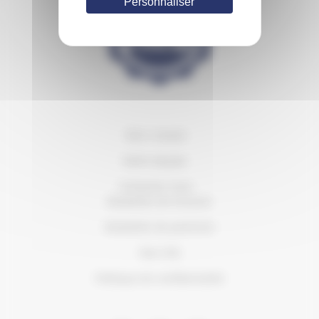
Personnaliser
Mon compte
Notre équipe
Contactez-nous
Modalités de livraison
Modalités de paiement
Nos CVG
Politique de confidentialité