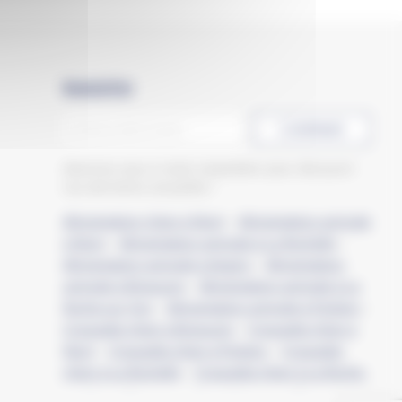
Newsletter
CONFIRMER
Abonnez-vous à notre newsletter pour découvrir
nos dernières actualités !
Alimentation chien à Niort
–
Alimentation animale
à Niort
–
Alimentation animale à La Rochelle
–
Alimentation animale à Angers
–
Alimentation
animale à Bressuire
–
Alimentation animale à La
Roche-sur-Yon
–
Alimentation animale à Poitiers
–
Croquette chien à Bressuire
–
Croquette chien à
Niort
–
Croquette chien à Poitiers
–
Croquette
chien à La Rochelle
–
Croquette chien à La Roche-
sur-Yon
–
Croquette chien à Angers
–
Croquette