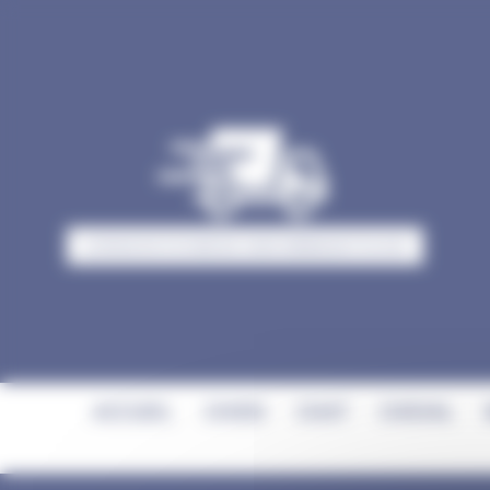
Panneau de gestion des cookies
>LIVRAISON À DOMICILE SANS MINIMUM D'ACHAT
ACCUEIL
CHIEN
CHAT
CHEVAL