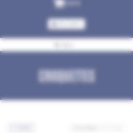
0,00
€
MON COMPTE
Menu
CROQUETTES
Accueil
Chien
Croquettes
FILTRES