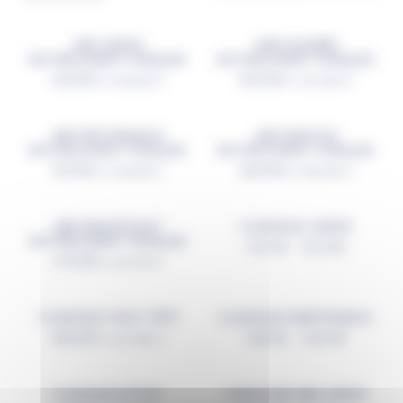
JMB JUNIOR
JMB EQUILIBRE
NATURELLEMENT FRANÇAIS
NATURELLEMENT FRANÇAIS
42,00
€
52,00
€
TTC (
35,00
€
HT)
TTC (
43,33
€
HT)
JMB PERFORMANCE
JMB SENSITIVE
NATURELLEMENT FRANÇAIS
NATURELLEMENT FRANÇAIS
51,00
€
46,00
€
TTC (
42,50
€
HT)
TTC (
38,33
€
HT)
JMB SENIOR/LIGHT
CLASSIQUE JUNIOR
NATURELLEMENT FRANÇAIS
14,70
€
–
52,70
€
47,00
€
TTC (
39,17
€
HT)
CLASSIQUE CROC 21/10
CLASSIQUE MAINTENANCE
48,90
€
15,80
€
–
42,00
€
TTC (
40,75
€
HT)
CLASSIQUE EFFORT
SIGNATURE MINI JUNIOR