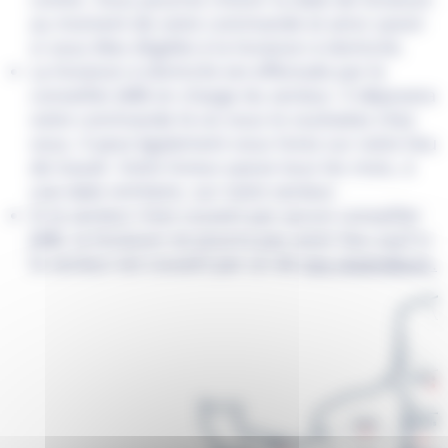
au moment de votre commande et ainsi savoir
si vous êtes éligible à la livraison à domicile.
La livraison à domicile est effectuée par le
conseiller JMB en charge du secteur. Il déposera
votre commande là où vous le souhaitez chez
vous. Il peut également vous livrez sur votre lieu
de travail. Votre livreur passe tous les mois, à
une date similaire, sur votre secteur.
Si le secteur n’est couvert par aucun conseiller
JMB, la livraison ne pourra pas avoir lieu sauf si
le secteur est couvert par un de
nos revendeurs.