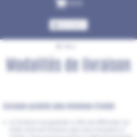
0,00
€
MON COMPTE
Menu
Modalités de livraison
Livraison gratuite sans minimum d'achat
La livraison est gratuite si elle est effectuée sur
notre zone de livraison que vous trouverez ci-
contre. Vous pourrez choisir la date de livraison