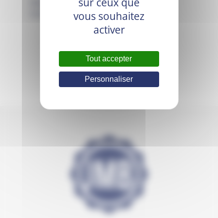
sur ceux que
DEODO LAVANDE
vous souhaitez
10,80
€
TTC (
10,80
€
HT)
activer
Tout accepter
Personnaliser