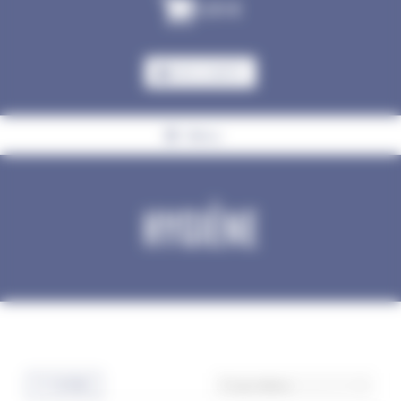
0,00
€
MON COMPTE
Menu
HYGIÈNE
Accueil
Chat
Hygiène
FILTRES