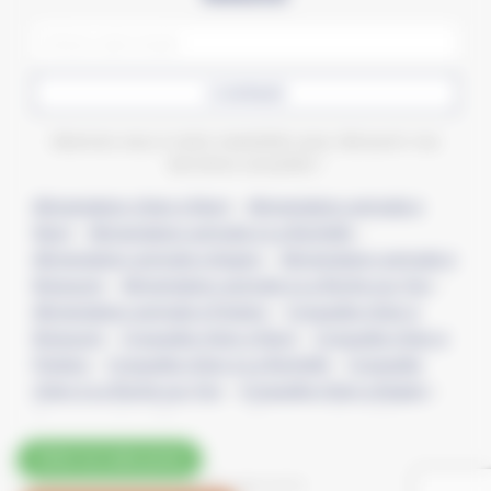
CONFIRMER
Abonnez-vous à notre newsletter pour découvrir nos
dernières actualités !
Alimentation chien à Niort
–
Alimentation animale à
Niort
–
Alimentation animale à La Rochelle
–
Alimentation animale à Angers
–
Alimentation animale à
Bressuire
–
Alimentation animale à La Roche-sur-Yon
–
Alimentation animale à Poitiers
–
Croquette chien à
Bressuire
–
Croquette chien à Niort
–
Croquette chien à
Poitiers
–
Croquette chien à La Rochelle
–
Croquette
chien à La Roche-sur-Yon
–
Croquette chien à Angers
–
Croquette chat à Bressuire
–
Croquette chat à Niort
–
Croquette chat à Poitiers
–
Croquette chat à La Rochelle
Voir nos codes promo
–
Croquette chat à La Roche-sur-Yon
–
Croquette chat à
© 2023 JMB-DISTRI