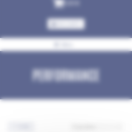
0,00
€
MON COMPTE
Menu
PERFORMANCE
Accueil
Cheval
Compléments
Performance
FILTRES