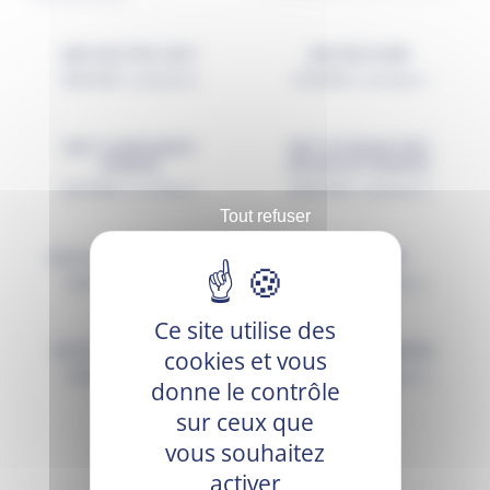
NAF ELECTRO SALT
NAF RECOVER
35,00
€
27,00
€
TTC (
35,00
€
HT)
TTC (
27,00
€
HT)
NAF COMPLEMENT
NAF OPTIMUM FEED
GENERAL
BALANCER GRANULE
30,75
€
55,00
€
TTC (
27,95
€
HT)
TTC (
55,00
€
HT)
Tout refuser
EDHYA CONDITIONNER
EDHYA DIURE
56,44
€
–
225,77
€
40,00
€
TTC (
37,91
€
HT)
Ce site utilise des
EDHYA HEPATORENAL
EDHYA SPYR ENERGIE
cookies et vous
32,50
€
52,00
€
TTC (
30,81
€
HT)
TTC (
49,29
€
HT)
donne le contrôle
sur ceux que
vous souhaitez
activer