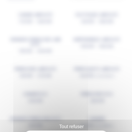
CANARI JMB ELITE
EXOTIQUES JMB ELITE
17,00
€
–
49,00
€
12,50
€
–
38,00
€
GRANDES PERRUCHES JMB
INSÉPARABLES JMB ELITE
ELITE
15,50
€
–
39,00
€
13,50
€
–
40,00
€
PERRUCHES JMB ELITE
PERROQUETS JMB ELITE
12,50
€
–
37,00
€
41,00
€
TTC (
34,17
€
HT)
CANARI ECO
PERRUCHES ECO
40,00
€
29,00
€
GRANDES PERRUCHES ECO
CANARIS
32,00
€
5,70
€
Tout refuser
TTC (
4,75
€
HT)