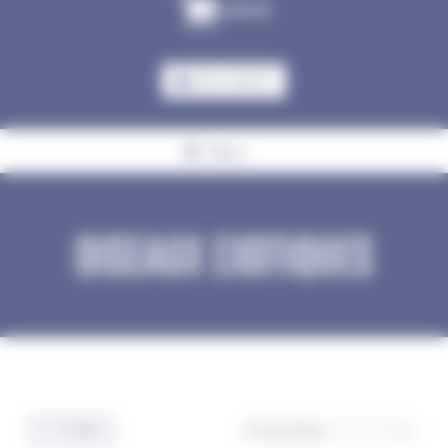
0,00
€
MON COMPTE
Menu
OISEAUX EXOTIQUES
Accueil
Oisellerie
Oiseaux exotiques
FILTRES