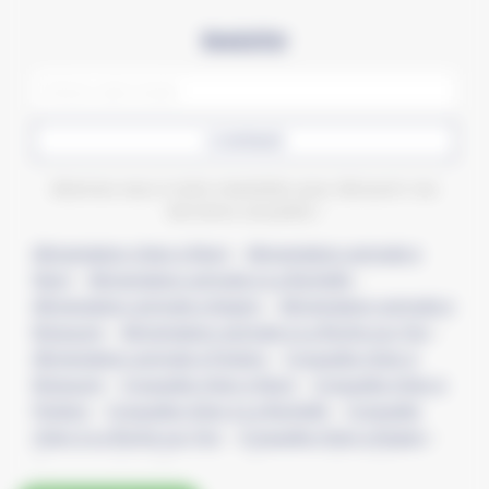
Newsletter
CONFIRMER
Abonnez-vous à notre newsletter pour découvrir nos
dernières actualités !
Alimentation chien à Niort
–
Alimentation animale à
Niort
–
Alimentation animale à La Rochelle
–
Alimentation animale à Angers
–
Alimentation animale à
Bressuire
–
Alimentation animale à La Roche-sur-Yon
–
Alimentation animale à Poitiers
–
Croquette chien à
Bressuire
–
Croquette chien à Niort
–
Croquette chien à
Poitiers
–
Croquette chien à La Rochelle
–
Croquette
chien à La Roche-sur-Yon
–
Croquette chien à Angers
–
Croquette chat à Bressuire
–
Croquette chat à Niort
–
Croquette chat à Poitiers
–
Croquette chat à La Rochelle