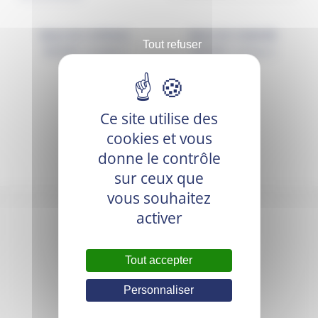
BALLE DE COPEAUX
BALLE DE CHANVRE
Tout refuser
16,90
€
19,00
€
TTC (
14,08
€
HT)
TTC (
15,83
€
HT)
Ce site utilise des
cookies et vous
donne le contrôle
sur ceux que
vous souhaitez
activer
Tout accepter
Personnaliser