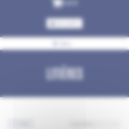
0,00
€
MON COMPTE
Menu
LITIÈRES
Accueil
Cheval
Litières
FILTRES