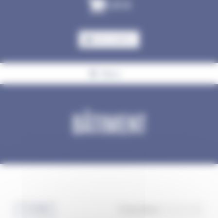
0,00
€
MON COMPTE
Menu
BÂTIMENT
Accueil
Elevage
Hygiène
Bâtiment
FILTRES