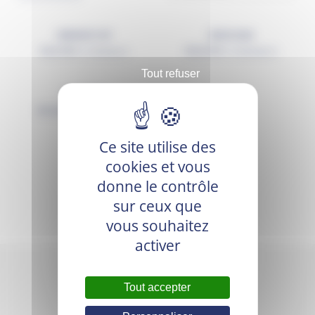
GREENSTOP
KENOSAN
90,00
€
163,20
€
TTC (
75,00
€
HT)
TTC (
136,00
€
HT)
Tout refuser
VIROCID
187,08
€
TTC (
155,90
€
HT)
Ce site utilise des
cookies et vous
donne le contrôle
sur ceux que
vous souhaitez
activer
Tout accepter