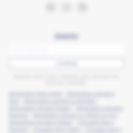
Newsletter
CONFIRMER
Abonnez-vous à notre newsletter pour découvrir nos
dernières actualités !
Alimentation chien à Niort
–
Alimentation animale à
Niort
–
Alimentation animale à La Rochelle
–
Alimentation animale à Angers
–
Alimentation animale à
Bressuire
–
Alimentation animale à La Roche-sur-Yon
–
Alimentation animale à Poitiers
–
Croquette chien à
Bressuire
–
Croquette chien à Niort
–
Croquette chien à