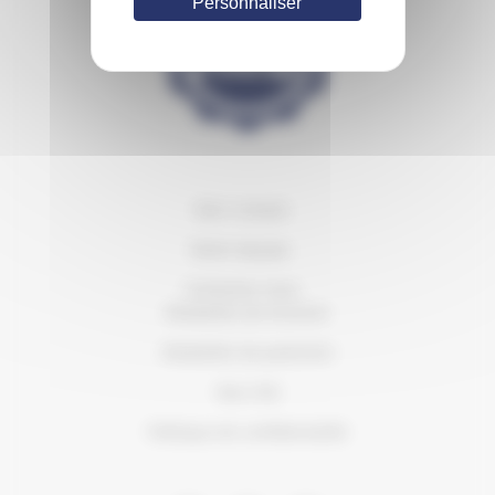
Personnaliser
Mon compte
Notre équipe
Contactez-nous
Modalités de livraison
Modalités de paiement
Nos CVG
Politique de confidentialité