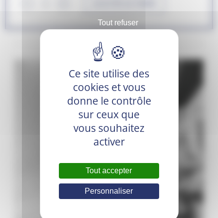
AJOUTER AU PANIER
﹣
﹢
Tout refuser
Ce site utilise des
cookies et vous
donne le contrôle
sur ceux que
vous souhaitez
activer
Tout accepter
Personnaliser