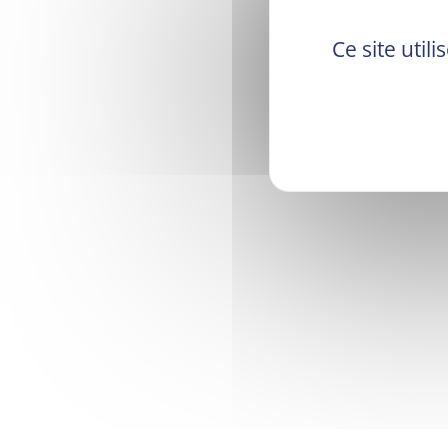
Ce site util