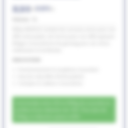
36,50
€
34,60
€
TTC (
HT)
Volume : 1L
Edhya MUSCLE contient du curcuma connu pour son
effet antioxydant, de l’arnica pour son effet apaisant
(fatigue musculaire) et du ginseng pour ses vertus
vitalisantes et tonifiantes.
INDICATIONS
Fonctionnement et souplesse musculaire
Sources naturelles d’antioxydants
Crampes et raideurs musculaires
Commandez entre 250 et 499kg de ce produit et
profitez d'une réduction de 10% ! Pour plus de
500kg, la réduction passe à 20% !