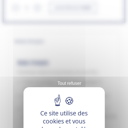
AJOUTER AU PANIER
﹣
﹢
Mode d'emploi
Mode d'emploi
Distribuer dans la nourriture, en une fois.
Foals et poneys : 25 ml / jour pendant 3
Tout refuser
semaines
Etalons et poulinières : 1 dose (50 ml) / jour
pendant 3 semaines
Chevaux à l’entrainement et compétition : 1
Ce site utilise des
dose (50 ml) / jour pendant 3 semaines tous les
cookies et vous
mois